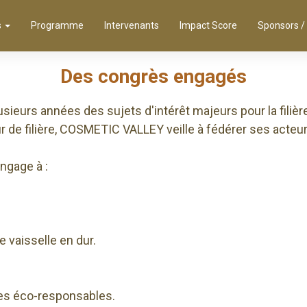
s
Programme
Intervenants
Impact Score
Sponsors /
Des congrès engagés
ieurs années des sujets d'intérêt majeurs pour la filièr
r de filière, COSMETIC VALLEY veille à fédérer ses acte
ngage à :
de vaisselle en dur.
ies éco-responsables.