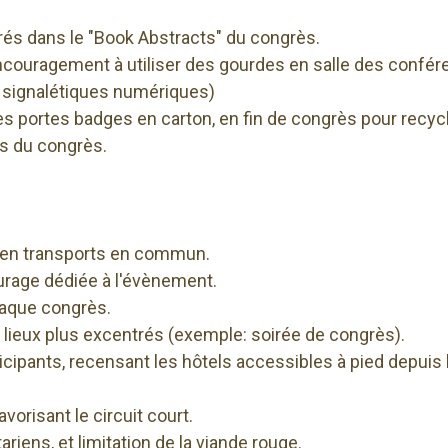
trés dans le "Book Abstracts" du congrès.
 encouragement à utiliser des gourdes en salle des confé
ou signalétiques numériques)
s portes badges en carton, en fin de congrès pour recycla
ors du congrès.
s en transports en commun.
urage dédiée à l'évènement.
haque congrès.
lieux plus excentrés (exemple: soirée de congrès).
icipants, recensant les hôtels accessibles à pied depuis 
avorisant le circuit court.
riens, et limitation de la viande rouge.