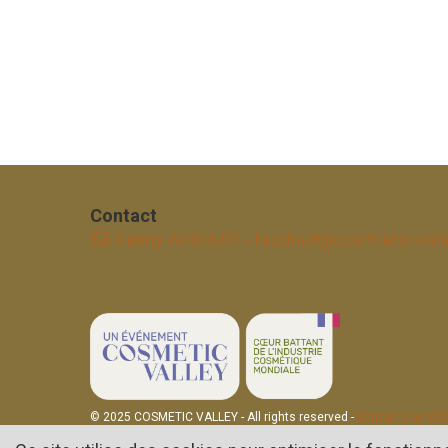
Contact
Fanny AUDOUIT - faudouit@cosmetic-val
© 2025 COSMETIC VALLEY - All rights reserved -
Manage your GDP
Mentions légales