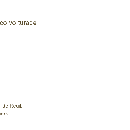
co-voiturage
l-de-Reuil.
iers.