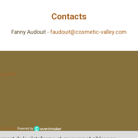
Contacts
Fanny Audouit -
faudouit@cosmetic-valley.com
ley.com
R options
Powered by